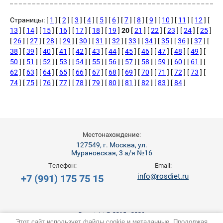
Страницы: [
1
] [
2
] [
3
] [
4
] [
5
] [
6
] [
7
] [
8
] [
9
] [
10
] [
11
] [
12
] [
13
] [
14
] [
15
] [
16
] [
17
] [
18
] [
19
]
20
[
21
] [
22
] [
23
] [
24
] [
25
]
[
26
] [
27
] [
28
] [
29
] [
30
] [
31
] [
32
] [
33
] [
34
] [
35
] [
36
] [
37
] [
38
] [
39
] [
40
] [
41
] [
42
] [
43
] [
44
] [
45
] [
46
] [
47
] [
48
] [
49
] [
50
] [
51
] [
52
] [
53
] [
54
] [
55
] [
56
] [
57
] [
58
] [
59
] [
60
] [
61
] [
62
] [
63
] [
64
] [
65
] [
66
] [
67
] [
68
] [
69
] [
70
] [
71
] [
72
] [
73
] [
74
] [
75
] [
76
] [
77
] [
78
] [
79
] [
80
] [
81
] [
82
] [
83
] [
84
]
Местонахождение:
127549, г. Москва, ул.
Мурановская, 3 а/я №16
Телефон:
Email:
info@rosdiet.ru
+7 (991) 175 75 15
Copyright © 2015 - 2026
Этот сайт использует файлы cookie и метаданные. Продолжая