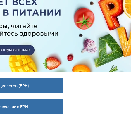
циологов (ЕРН)
ключение в ЕРН