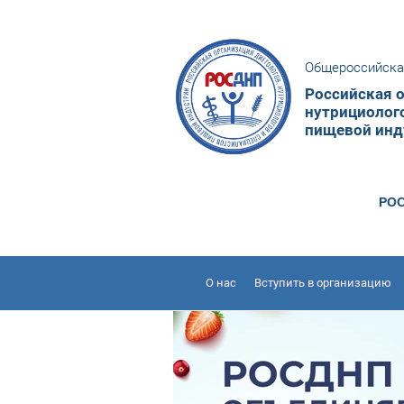
Общероссийска
Российская о
нутрициолог
пищевой инд
РОС
О нас
Вступить в организацию