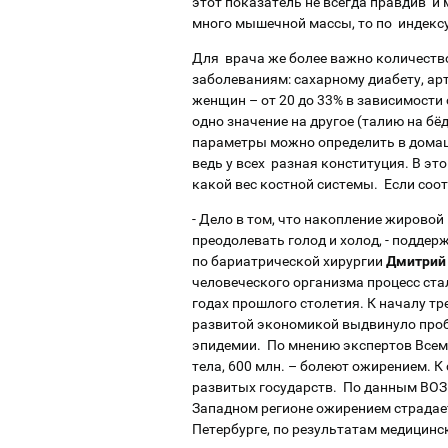
этот показатель не всегда правдив и
много мышечной массы, то по индексу
Для врача же более важно количество
заболеваниям: сахарному диабету, арт
женщин – от 20 до 33% в зависимости 
одно значение на другое (талию на бё
параметры можно определить в домашн
ведь у всех разная конституция. В эт
какой вес костной системы. Если со
- Дело в том, что накопление жирово
преодолевать голод и холод, - подде
по бариатрической хирургии
Дмитрий
человеческого организма процесс ста
годах прошлого столетия. К началу тр
развитой экономикой выдвинуло проб
эпидемии. По мнению экспертов Всеми
тела, 600 млн. – болеют ожирением. К
развитых государств. По данным ВОЗ 
Западном регионе ожирением страдае
Петербурге, по результатам медицинс