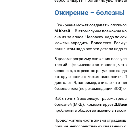
евростандарты, постоянно увеличива
Ожирение – болезнь!
- Ожирение может создавать сложност
М.Когай
. - В этом случае возможна к
сна из-за апное. Человеку надо помоч
можем навредить. Более того. Если у 
пациентом надо все эти детали надо
В целом программу снижения веса усл
третий – физическая активность, четв
человека, а стресс он регулярно за
которую пациент может выполнить. Пр
диетолог. Я, например, считаю, что ч
безопасным (по рекомендации ВОЗ) сч
Избыточный вес следует рассматрива
болезней (МКБ), комментирует
Д.Вас
проблемы в обществе именно в таком 
Продолжительность жизни страдающих
причин, непосредственно связанных с