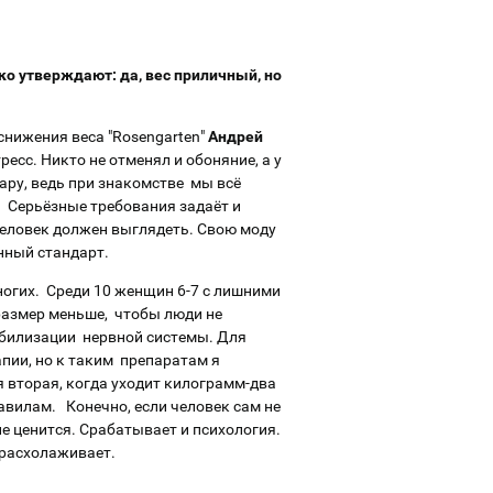
ко утверждают: да, вес приличный, но
снижения веса "Rosengarten"
Андрей
есс. Никто не отменял и обоняние, а у
ару, ведь при знакомстве мы всё
. Серьёзные требования задаёт и
человек должен выглядеть. Свою моду
нный стандарт.
многих. Среди 10 женщин 6-7 с лишними
размер меньше, чтобы люди не
табилизации нервной системы. Для
апии, но к таким препаратам я
я вторая, когда уходит килограмм-два
равилам. Конечно, если человек сам не
не ценится. Срабатывает и психология.
 расхолаживает.