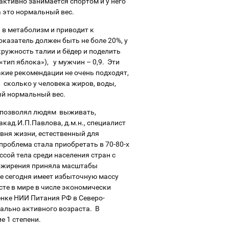
активно занимается спортом и у него
а это нормальный вес.
 в метаболизм и приводит к
оказатель должен быть не боле 20%, у
кружность талии и бёдер и поделить
«тип яблока»), у мужчин – 0,9. Эти
кие рекомендации не очень подходят,
 сколько у человека жиров, воды,
ый нормальный вес.
о позволял людям выживать,
кад.И.П.Павлова, д.м.н., специалист
овня жизни, естественный для
проблема стала приобретать в 70-80-х
сой тела среди населения стран с
 ожирения приняла масштабы
е сегодня имеет избыточную массу
сте в мире в числе экономически
енке НИИ Питания РФ в Северо-
ально активного возраста. В
е 1 степени.