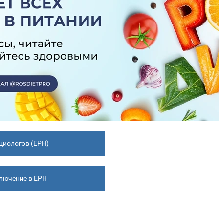
циологов (ЕРН)
ключение в ЕРН