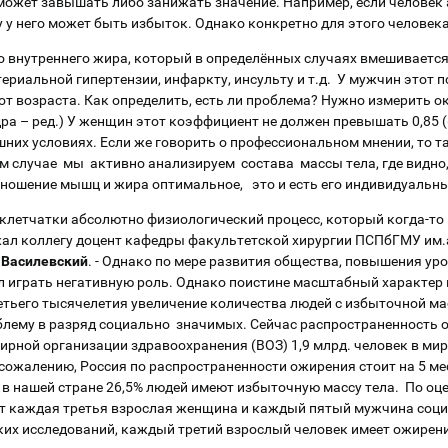
 может завышать либо занижать значение. Например, если человек 
 у него может быть избыток. Однако конкретно для этого человек
 внутреннего жира, который в определённых случаях вмешивается
ериальной гипертензии, инфаркту, инсульту и т.д. У мужчин этот п
от возраста. Как определить, есть ли проблема? Нужно измерить о
дра – ред.) У женщин этот коэффициент не должен превышать 0,85 (
их условиях. Если же говорить о профессиональном мнении, то та
ом случае мы активно анализируем состава массы тела, где видно,
отношение мышц и жира оптимальное, это и есть его индивидуальн
й клетчатки абсолютно физиологический процесс, который когда-т
ржал коллегу доцент кафедры факультетской хирургии ПСПбГМУ им.а
 Василевский
. - Однако по мере развития общества, повышения ур
л играть негативную роль. Однако поистине масштабный характер 
етьего тысячелетия увеличение количества людей с избыточной мас
лему в разряд социально значимых. Сейчас распространенность
рной организации здравоохранения (ВОЗ) 1,9 млрд. человек в мир
 сожалению, Россия по распространенности ожирения стоит на 5 ме
в нашей стране 26,5% людей имеют избыточную массу тела. По оц
т каждая третья взрослая женщина и каждый пятый мужчина соци
ких исследований, каждый третий взрослый человек имеет ожирени