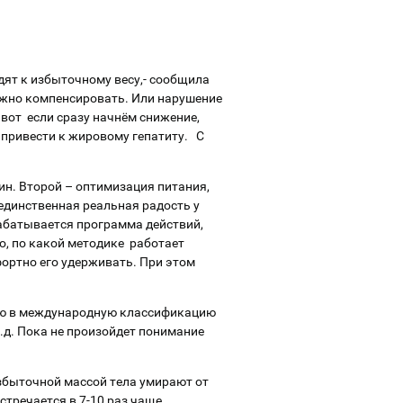
дят к избыточному весу,- сообщила
можно компенсировать. Или нарушение
 вот если сразу начнём снижение,
 привести к жировому гепатиту. С
ин. Второй – оптимизация питания,
 единственная реальная радость у
абатывается программа действий,
о, по какой методике работает
фортно его удерживать. При этом
ную в международную классификацию
т.д. Пока не произойдет понимание
збыточной массой тела умирают от
тречается в 7-10 раз чаще,