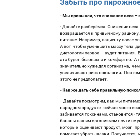
Забыть про пирожно
- Мы привыкли, что снижение веса – 
- Давайте разберёмся. Снижение веса
возвращается к привычному рациону,
питание. Например, пациенту после оп
А вот чтобы уменьшить массу тела ди
диетологии первое – аудит питания. 
это будет безопасно и комфортно. А г
значительно хуже для организма, чем
увеличивают риск онкологии. Поэтому
этого не предполагает.
- Как же дать себе правильную псих
- Давайте посмотрим, как мы питаемс
народном продукте сейчас много вся
забивается токсинами, становится «т
бананы нашим организмом почти не у
которые оценивают продукт, мозг при
помогает убрать шлаки. Получается,