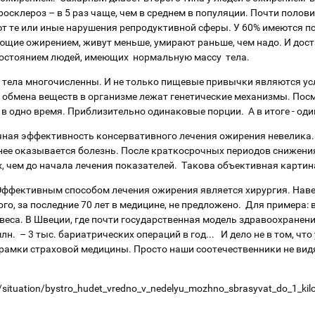
еросклероз – в 5 раз чаще, чем в среднем в популяции. Почти полов
 те или иные нарушения репродуктивной сферы. У 60% имеются пси
ющие ожирением, живут меньше, умирают раньше, чем надо. И дост
состоянием людей, имеющих нормальную массу тела.
тела многочисленны. И не только пищевые привычки являются ус
обмена веществ в организме лежат генетические механизмы. Посмо
 в одно время. Приблизительно одинаковые порции. А в итоге - оди
чная эффективность консервативного лечения ожирения невелика. 
нее оказывается болезнь. После краткосрочных периодов снижения
х, чем до начала лечения показателей. Такова объективная картин
Эффективным способом лечения ожирения является хирургия. Навер
ого, за последние 70 лет в медицине, не предложено. Для примера: 
еса. В Швеции, где почти государственная модель здравоохранения, 
. – 3 тыс. бариатрических операций в год... И дело не в том, что у
 рамки страховой медицины. Просто наши соотечественники не вид
h/situation/bystro_hudet_vredno_v_nedelyu_mozhno_sbrasyvat_do_1_k