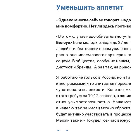
Уменьшить аппетит
- Однако многие сейчас говорят: над
мне комфортно. Нет ли здесь против
- В этом случае надо обязательно учи
Белоус
.- Если молодые люди до 27 ле
людей с избыточным весом усиленное 
равно оцениваем своего партнера и п
социум. В обществе, особенно нашем
диктуют и бренды. А раз так, на рын
Я работаю не только в России, но и Г
килограммами, что считается нормал
чувствовали неловкости. Конечно, мы
этого требуется 10-12 сеансов, в зав
отношусь с осторожностью. Наша метод
в неделю, так за месяц можно сбросить
будет активно участвовать в процессе,
Мысли такие: «Похудел, сейчас вернус