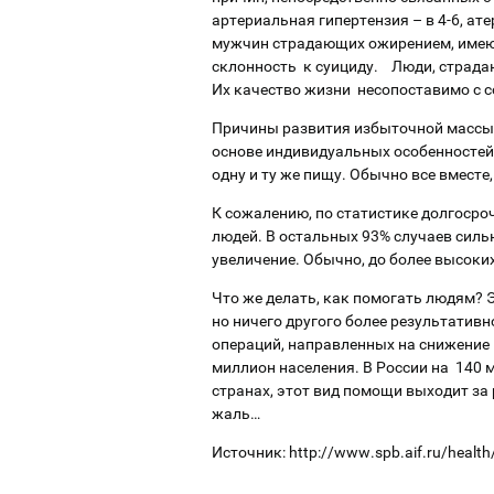
артериальная гипертензия – в 4-6, ат
мужчин страдающих ожирением, имеют
склонность к суициду. Люди, страда
Их качество жизни несопоставимо с 
Причины развития избыточной массы 
основе индивидуальных особенностей 
одну и ту же пищу. Обычно все вместе,
К сожалению, по статистике долгосро
людей. В остальных 93% случаев силь
увеличение. Обычно, до более высоки
Что же делать, как помогать людям? 
но ничего другого более результативн
операций, направленных на снижение в
миллион населения. В России на 140 млн
странах, этот вид помощи выходит за
жаль…
Источник: http://www.spb.aif.ru/healt