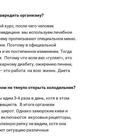
навредить организму?
 курс, после чего человек
в медицине мы используем лечебное
ок ему прописывают специальное меню.
зни. Поэтому в официальной
и их постепенное изменение. Тогда
 Потому что если вес «гуляет», это
ахарному диабету, ожирению печени,
– это работа на всю жизнь. Диета
ром не тянуло открыть холодильник?
ы едим 3-4 раза в день, хотя в этом
веществ. В итоге организм
х широт. Однако заморские киви и
о включаются вкусовые рецепторы,
лезную репку не видим, хотя она
яют ситуацию различные