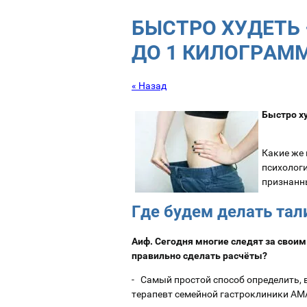
БЫСТРО ХУДЕТЬ
ДО 1 КИЛОГРАМ
« Назад
Быстро х
Какие же
психологи
признанн
Где будем делать та
Аиф. Сегодня многие следят за своим
правильно сделать расчёты?
- Самый простой способ определить, в
терапевт семейной гастроклиники А