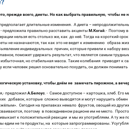
е?
это, прежде всего, диеты. Но как выбрать правильную, чтобы не 
 предполагает длительные изменения. А диета – непродолжительный
 - предложила правильно расставить акценты
М.Когай
.- Поэтому 
ерации нельзя есть столько же, как до неё. Тогда на короткий ср
еты не назначаются, так как это не ведет к изменению образа жи
Выявление индивидуальных причин, которые привели к набору веса 
лавное, поможет удержать результат, что является самым трудным.
 избыточная, но стабильная масса. Такие колебания приводят к с
 если человек решил основательно похудеть, он должен понимать 
ологическую установку, чтобы днём не замечать пирожное, а вече
я,- предложил
А.Белоус
. - Самое доступное – картошка, хлеб. Его м
ких добавок, которые сложно выводятся и могут нарушить обмен 
яжёлым». Сегодня на прилавках немало фруктов, овощей из други
сваиваются, поэтому в повседневном рационе им не место. Прост
выкает к положительной реакции и мы их употребляем. А ту же по
 мы едим не те продукты, на которые запрограммированы. Усугубл