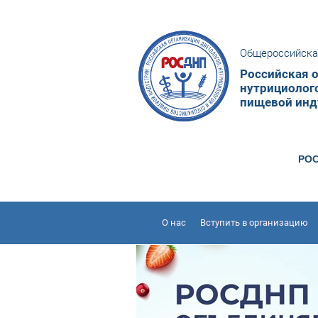
Общероссийска
Российская о
нутрициолог
пищевой инд
РОС
О нас
Вступить в организацию