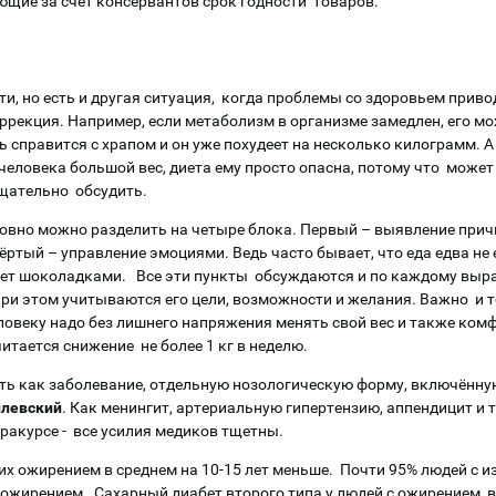
ющие за счёт консервантов срок годности товаров.
и, но есть и другая ситуация, когда проблемы со здоровьем приво
оррекция. Например, если метаболизм в организме замедлен, его 
ь справится с храпом и он уже похудеет на несколько килограмм. А
человека большой вес, диета ему просто опасна, потому что может
 тщательно обсудить.
овно можно разделить на четыре блока. Первый – выявление прич
ёртый – управление эмоциями. Ведь часто бывает, что еда едва не
едает шоколадками. Все эти пункты обсуждаются и по каждому выр
и этом учитываются его цели, возможности и желания. Важно и т
еловеку надо без лишнего напряжения менять свой вес и также ком
итается снижение не более 1 кг в неделю.
ть как заболевание, отдельную нозологическую форму, включён
илевский
. Как менингит, артериальную гипертензию, аппендицит и 
ракурсе - все усилия медиков тщетны.
 ожирением в среднем на 10-15 лет меньше. Почти 95% людей с и
 ожирением. Сахарный диабет второго типа у людей с ожирением вс