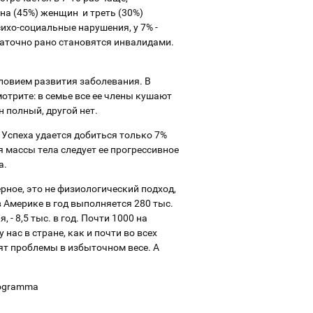
ина (45%) женщин и треть (30%)
хо-социальные нарушения, у 7% -
аточно рано становятся инвалидами.
ловием развития заболевания. В
трите: в семье все ее члены кушают
н полный, другой нет.
Успеха удается добиться только 7%
 массы тела следует ее прогрессивное
а.
ное, это не физиологический подход,
в Америке в год выполняется 280 тыс.
- 8,5 тыс. в год. Почти 1000 на
 нас в стране, как и почти во всех
ят проблемы в избыточном весе. А
ilogramma