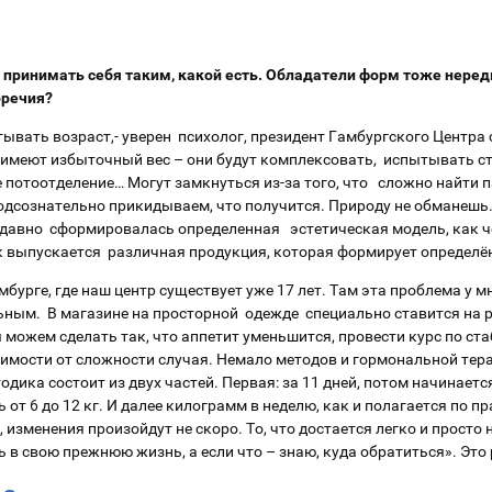
о принимать себя таким, какой есть. Обладатели форм тоже неред
оречия?
тывать возраст,- уверен психолог, президент Гамбургского Центра 
т имеют избыточный вес – они будут комплексовать, испытывать стр
потоотделение… Могут замкнуться из-за того, что сложно найти п
одсознательно прикидываем, что получится. Природу не обманешь
, давно сформировалась определенная эстетическая модель, как 
ок выпускается различная продукция, которая формирует определё
амбурге, где наш центр существует уже 17 лет. Там эта проблема у 
ьным. В магазине на просторной одежде специально ставится на 
 можем сделать так, что аппетит уменьшится, провести курс по с
исимости от сложности случая. Немало методов и гормональной тер
ика состоит из двух частей. Первая: за 11 дней, потом начинаетс
 от 6 до 12 кг. И далее килограмм в неделю, как и полагается по п
 изменения произойдут не скоро. То, что достается легко и просто 
ь в свою прежнюю жизнь, а если что – знаю, куда обратиться». Это