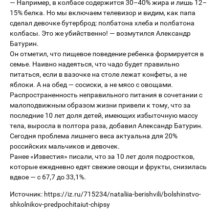
— Например, в колбасе содержится 30–40% жира и лишь 12–
15% белка. Но мы включаем телевизор и видим, как папа
сделал девочке бутерброд: полбатона хлеба и полбатона
колбасы. Это же убийственно! — возмутился Александр
Батурин.
Он отметил, что пищевое поведение ребенка формируется в
семье. Наивно надеяться, что чадо будет правильно
питаться, если в вазочке на столе лежат конфеты, а не
яблоки. А на обед — сосиски, а не мясо с овощами.
Распространенность неправильного питания в сочетании с
малоподвижным образом жизни привели к тому, что за
последние 10 лет доля детей, имеющих избыточную массу
тела, выросла в полтора раза, добавил Александр Батурин.
Сегодня проблема лишнего веса актуальна для 20%
российских мальчиков и девочек.
Ранее «Известия» писали, что за 10 лет доля подростков,
которые ежедневно едят свежие овощи и фрукты, снизилась
вдвое — с 67,7 до 33,1%.
Источник: https://iz.ru/715234/nataliia-berishvili/bolshinstvo-
shkolnikov-predpochitaiut-chipsy